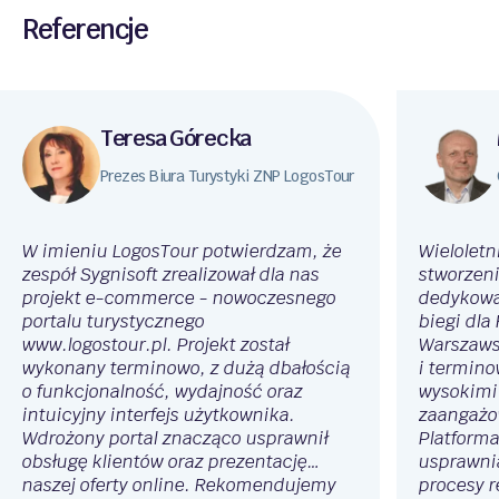
Referencje
Teresa Górecka
Prezes Biura Turystyki ZNP LogosTour
Aplikacja mobilna Moja Enea
W imieniu LogosTour potwierdzam, że
Wieloletn
zespół Sygnisoft zrealizował dla nas
stworzeni
projekt e-commerce - nowoczesnego
dedykowan
Projekt zrealizowany dla spółki skarbu państwa Enea
portalu turystycznego
biegi dla
SA. W ramach projektu powstała aplikacja mobilna
www.logostour.pl. Projekt został
Warszawsk
na platformy iOS oraz Android, która pełni rolę
wykonany terminowo, z dużą dbałością
i termino
(eBOK) elektronicznego biura obsługi klienta dla
o funkcjonalność, wydajność oraz
wysokimi
klientów indywidualnych i biznesowych.
intuicyjny interfejs użytkownika.
zaangażo
Wdrożony portal znacząco usprawnił
Platforma
obsługę klientów oraz prezentację
usprawni
naszej oferty online. Rekomendujemy
procesy r