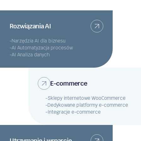
Rozwiązania AI
-
Narzędzia AI dla biznesu
-
AI Automatyzacja procesów
-
AI Analiza danych
E-commerce
-
Sklepy internetowe WooCommerce
-
Dedykowane platformy e-commerce
-
Integracje e-commerce
Utrzymanie i wsparcie