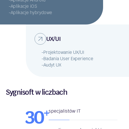
-
Aplikacje iOS
-
Aplikacje hybrydowe
UX/UI
-
Projektowanie UX/UI
-
Badania User Experience
-
Audyt UX
Sygnisoft w liczbach
30
+
specjalistów IT