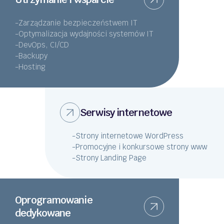
-
Zarządzanie bezpieczeństwem IT
-
Optymalizacja wydajności systemów IT
-
DevOps, CI/CD
-
Backupy
-
Hosting
Serwisy internetowe
-
Strony internetowe WordPress
-
Promocyjne i konkursowe strony www
-
Strony Landing Page
Oprogramowanie
dedykowane