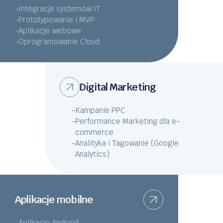
-
Integracje systemów IT
-
Prototypowanie i MVP
-
Aplikacje webowe
-
Oprogramowanie Cloud
Digital Marketing
-
Kampanie PPC
-
Performance Marketing dla e-
commerce
-
Analityka i Tagowanie (Google
Analytics)
Aplikacje mobilne
-
Aplikacje Android