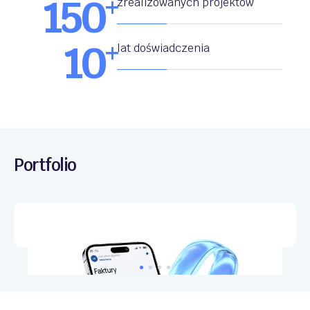
150
+
zrealizowanych projektów
10
+
lat doświadczenia
Portfolio