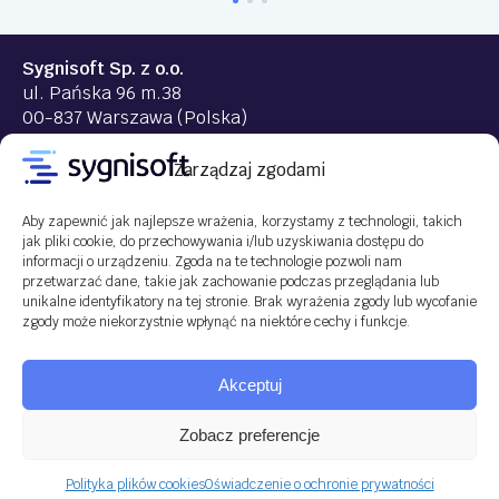
Sygnisoft Sp. z o.o.
ul. Pańska 96 m.38
00-837 Warszawa (Polska)
NIP: 9522144518
REGON: 363921606
Zarządzaj zgodami
New Business
projekt@sygnisoft.com
Aby zapewnić jak najlepsze wrażenia, korzystamy z technologii, takich
22 290 87 00
jak pliki cookie, do przechowywania i/lub uzyskiwania dostępu do
informacji o urządzeniu. Zgoda na te technologie pozwoli nam
(9:00 – 17:00)
przetwarzać dane, takie jak zachowanie podczas przeglądania lub
unikalne identyfikatory na tej stronie. Brak wyrażenia zgody lub wycofanie
zgody może niekorzystnie wpłynąć na niektóre cechy i funkcje.
XIII Wydział Gospodarczy, Sąd Rejonowy dla m.st.
Akceptuj
Warszawy, KRS 0001157597, NIP 9522144518,
REGON 363921606, kapitał zakładowy 100 500,00
Zobacz preferencje
zł.
Copyright © 2026 Sygnisoft Sp. z o.o.
Polityka plików cookies
Oświadczenie o ochronie prywatności