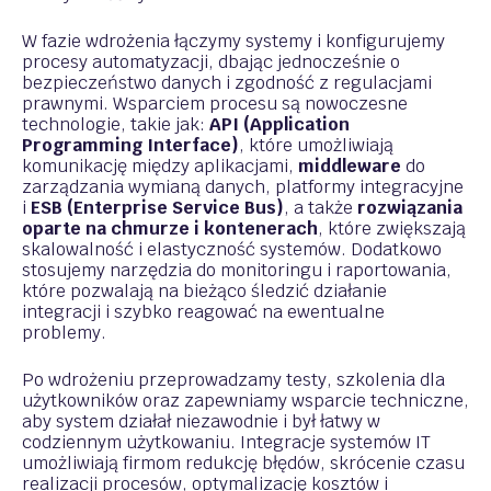
W fazie wdrożenia łączymy systemy i konfigurujemy
procesy automatyzacji, dbając jednocześnie o
bezpieczeństwo danych i zgodność z regulacjami
prawnymi. Wsparciem procesu są nowoczesne
technologie, takie jak:
API (Application
Programming Interface)
, które umożliwiają
komunikację między aplikacjami,
middleware
do
zarządzania wymianą danych, platformy integracyjne
i
ESB (Enterprise Service Bus)
, a także
rozwiązania
oparte na chmurze i kontenerach
, które zwiększają
skalowalność i elastyczność systemów. Dodatkowo
stosujemy narzędzia do monitoringu i raportowania,
które pozwalają na bieżąco śledzić działanie
integracji i szybko reagować na ewentualne
problemy.
Po wdrożeniu przeprowadzamy testy, szkolenia dla
użytkowników oraz zapewniamy wsparcie techniczne,
aby system działał niezawodnie i był łatwy w
codziennym użytkowaniu. Integracje systemów IT
umożliwiają firmom redukcję błędów, skrócenie czasu
realizacji procesów, optymalizację kosztów i