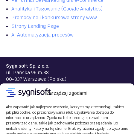
Performance Marketing dla e-commerce
Analityka i Tagowanie (Google Analytics)
Promocyjne i konkursowe strony www
Strony Landing Page
AI Automatyzacja procesów
Sygnisoft Sp. z o.o.
ul. Pańska 96 m.38
00-837 Warszawa (Polska)
NIP: 9522144518
REGON: 363921606
Zarządzaj zgodami
New Business
projekt@sygnisoft.com
Aby zapewnić jak najlepsze wrażenia, korzystamy z technologii, takich
22 290 87 00
jak pliki cookie, do przechowywania i/lub uzyskiwania dostępu do
informacji o urządzeniu. Zgoda na te technologie pozwoli nam
(9:00 – 17:00)
przetwarzać dane, takie jak zachowanie podczas przeglądania lub
unikalne identyfikatory na tej stronie. Brak wyrażenia zgody lub wycofanie